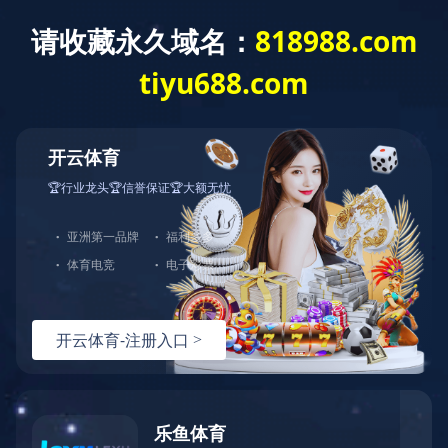
华体会网页版登录入口
华
版登
华
国）
（