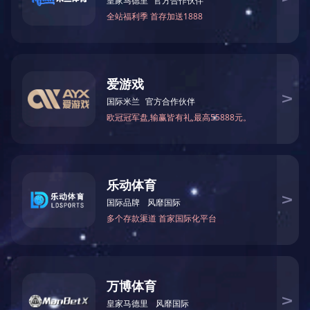
华体会
及劳动
劳务派
等。公
传统媒
力资源
人才和